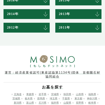
2016年
2015年
2014年
2013年
2012年
2011年
運営：経済産業省認可(東産認協第1134号)団体 首都圏石材
協同組合
お墓を探す
北海道
青森県
岩手県
宮城県
秋田県
山形県
福島県
茨城県
栃木県
群馬県
埼玉県
千葉県
東京都
神奈川県
新潟県
富山県
石川県
福井県
山梨県
長野県
岐阜県