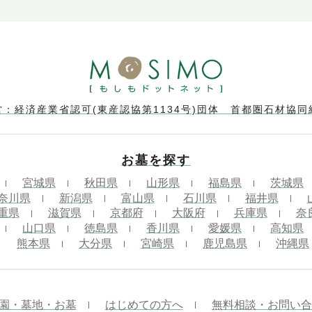
営：経済産業省認可(東産認協第1134号)団体 首都圏石材協同
お墓を探す
宮城県
秋田県
山形県
福島県
茨城県
奈川県
新潟県
富山県
石川県
福井県
重県
滋賀県
京都府
大阪府
兵庫県
奈
山口県
徳島県
香川県
愛媛県
高知県
熊本県
大分県
宮崎県
鹿児島県
沖縄県
園・墓地・お墓
はじめての方へ
無料相談・お問い合