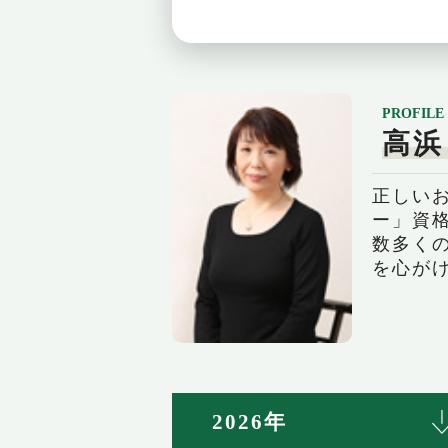
PROFILE
高浜
正しい
ー」資
数多く
を心が
2026年