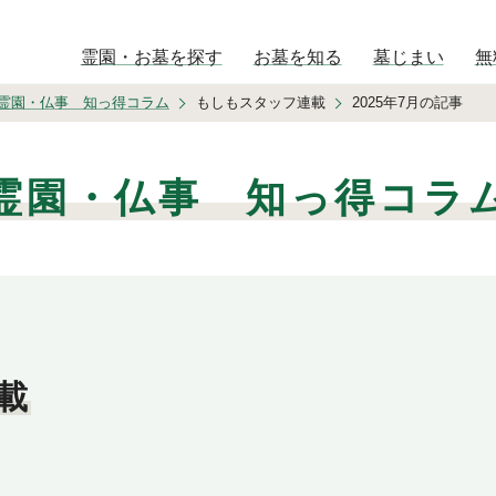
霊園・お墓を探す
お墓を知る
墓じまい
無
霊園・仏事 知っ得コラム
もしもスタッフ連載
2025年7月の記事
霊園・仏事 知っ得コラ
載