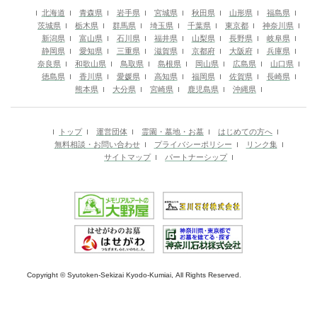
北海道
青森県
岩手県
宮城県
秋田県
山形県
福島県
茨城県
栃木県
群馬県
埼玉県
千葉県
東京都
神奈川県
新潟県
富山県
石川県
福井県
山梨県
長野県
岐阜県
静岡県
愛知県
三重県
滋賀県
京都府
大阪府
兵庫県
奈良県
和歌山県
鳥取県
島根県
岡山県
広島県
山口県
徳島県
香川県
愛媛県
高知県
福岡県
佐賀県
長崎県
熊本県
大分県
宮崎県
鹿児島県
沖縄県
トップ
運営団体
霊園・墓地・お墓
はじめての方へ
無料相談・お問い合わせ
プライバシーポリシー
リンク集
サイトマップ
パートナーシップ
Copyright © Syutoken-Sekizai Kyodo-Kumiai, All Rights Reserved.