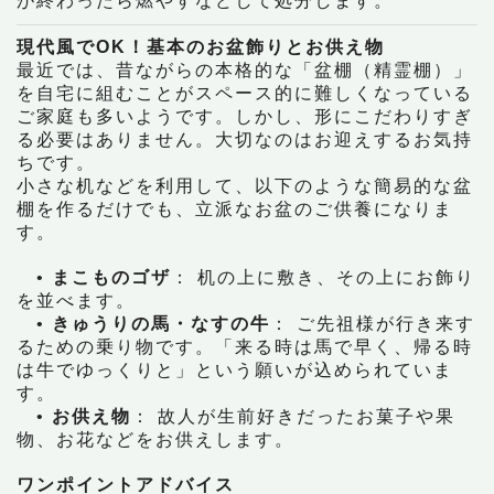
が終わったら燃やすなどして処分します。
現代風でOK！基本のお盆飾りとお供え物
最近では、昔ながらの本格的な「盆棚（精霊棚）」
を自宅に組むことがスペース的に難しくなっている
ご家庭も多いようです。しかし、形にこだわりすぎ
る必要はありません。大切なのはお迎えするお気持
ちです。
小さな机などを利用して、以下のような簡易的な盆
棚を作るだけでも、立派なお盆のご供養になりま
す。
•
まこものゴザ
： 机の上に敷き、その上にお飾り
を並べます。
•
きゅうりの馬・なすの牛
： ご先祖様が行き来す
るための乗り物です。「来る時は馬で早く、帰る時
は牛でゆっくりと」という願いが込められていま
す。
•
お供え物
： 故人が生前好きだったお菓子や果
物、お花などをお供えします。
ワンポイントアドバイス