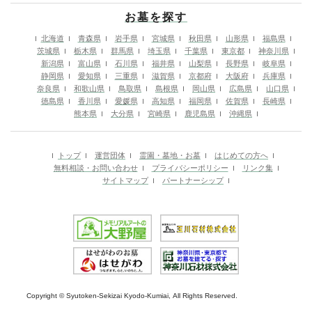
お墓を探す
北海道
青森県
岩手県
宮城県
秋田県
山形県
福島県
茨城県
栃木県
群馬県
埼玉県
千葉県
東京都
神奈川県
新潟県
富山県
石川県
福井県
山梨県
長野県
岐阜県
静岡県
愛知県
三重県
滋賀県
京都府
大阪府
兵庫県
奈良県
和歌山県
鳥取県
島根県
岡山県
広島県
山口県
徳島県
香川県
愛媛県
高知県
福岡県
佐賀県
長崎県
熊本県
大分県
宮崎県
鹿児島県
沖縄県
トップ
運営団体
霊園・墓地・お墓
はじめての方へ
無料相談・お問い合わせ
プライバシーポリシー
リンク集
サイトマップ
パートナーシップ
Copyright © Syutoken-Sekizai Kyodo-Kumiai, All Rights Reserved.