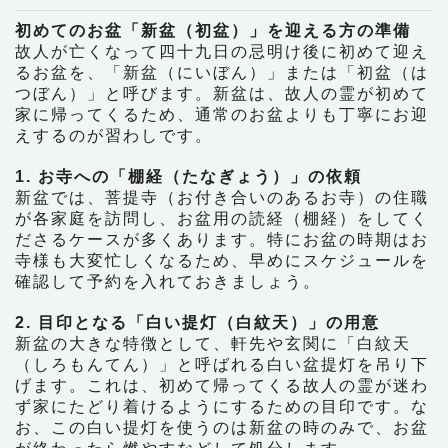
初めてのお盆「新盆（初盆）」を迎える方の準備
故人が亡くなって四十九日の忌明け後に初めて迎え
るお盆を、「新盆（にいぼん）」または「初盆（は
つぼん）」と呼びます。新盆は、故人の霊が初めて
家に帰ってくるため、通常のお盆よりも丁寧にお迎
えするのが習わしです。
1. お寺への「棚経（たなぎょう）」の依頼
新盆では、菩提寺（お付き合いのあるお寺）の住職
が各家庭を訪問し、お盆用の読経（棚経）をしてく
ださるケースが多くあります。特にお盆の時期はお
寺様も大変忙しくなるため、早めにスケジュールを
確認して予約を入れておきましょう。
2. 目印となる「白い提灯（白紋天）」の用意
新盆の大きな特徴として、軒先や玄関に「白紋天
（しろもんてん）」と呼ばれる白い盆提灯を吊り下
げます。これは、初めて帰ってくる故人の霊が迷わ
ず家にたどり着けるようにするための目印です。な
お、この白い提灯を使うのは新盆の時のみで、お盆